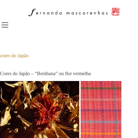
Pular
para
o
conteúdo
cores do Japão
Cores do Japão – “Benibana” ou flor vermelha